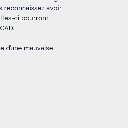
us reconnaissez avoir
lles-ci pourront
ACAD.
re d’une mauvaise