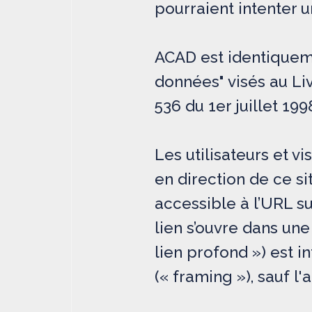
pourraient intenter u
ACAD est identiqueme
données" visés au Livr
536 du 1er juillet 19
Les utilisateurs et v
en direction de ce si
accessible à l’URL s
lien s’ouvre dans une
lien profond ») est in
(« framing »), sauf l