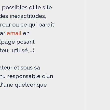
possibles et le site
des inexactitudes,
reur ou ce qui parait
par
email
en
 (page posant
r utilisé, …).
ateur et sous sa
enu responsable d'un
u d'une quelconque