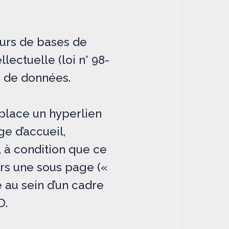
eurs de bases de
llectuelle (loi n° 98-
es de données.
 place un hyperlien
e d’accueil,
 à condition que ce
ers une sous page («
e au sein d’un cadre
D.