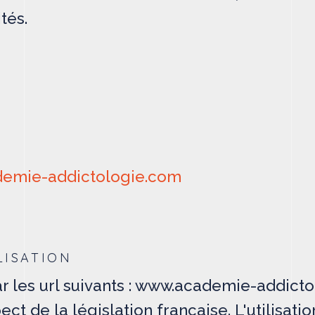
tés.
emie-addictologie.com
LISATION
ar les url suivants : www.academie-addict
ct de la législation française. L'utilisatio